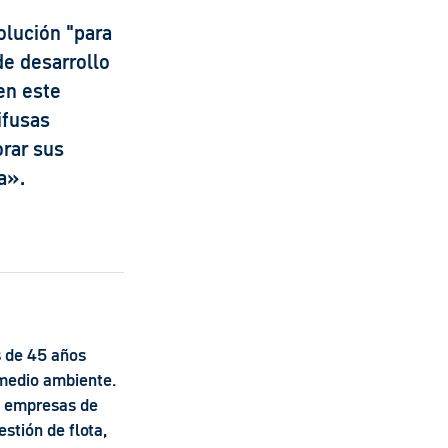
olución "para
de desarrollo
 en este
ifusas
orar sus
a».
s de 45 años
 medio ambiente.
s empresas de
stión de flota,