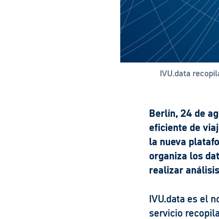
IVU.data recopil
Berlín, 24 de a
eficiente de vi
la nueva plataf
organiza los da
realizar análisi
IVU.data es el n
servicio recopil