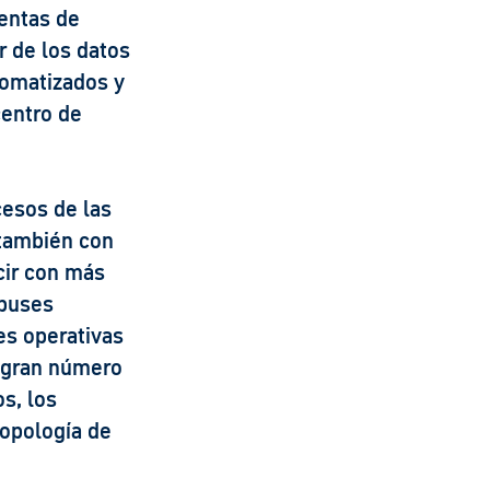
ientas de
r de los datos
tomatizados y
centro de
cesos de las
 también con
ecir con más
obuses
nes operativas
n gran número
s, los
topología de