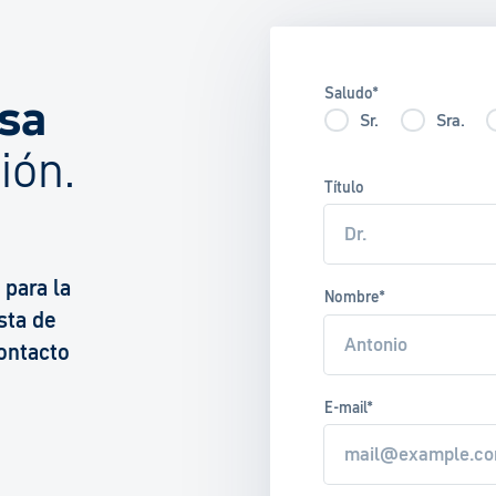
Saludo*
nsa
Sr.
Sra.
ión.
Título
para la
Nombre*
sta de
ontacto
E-mail*