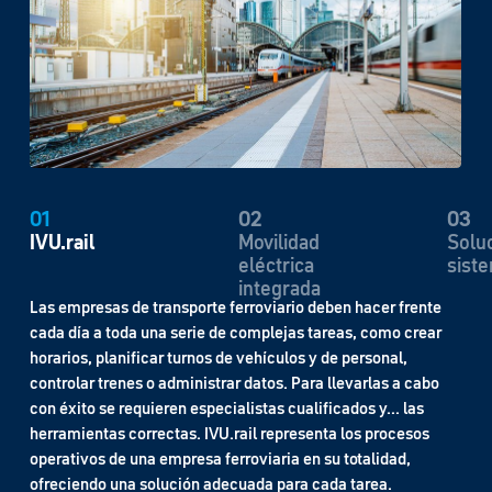
02
03
04
Movilidad
Soluciones de
La o
eléctrica
sistema
como
integrada
efici
El futuro de la movilidad es eléctrico y coloca a los
operadores de transporte ante numerosos desafíos, como
determinar los requisitos de las redes eléctricas, planificar y
construir estaciones de carga, adaptar los turnos de vehículo
a la correspondiente autonomía, integrar los tiempos de
carga, controlar el estado de carga y la infraestructura,