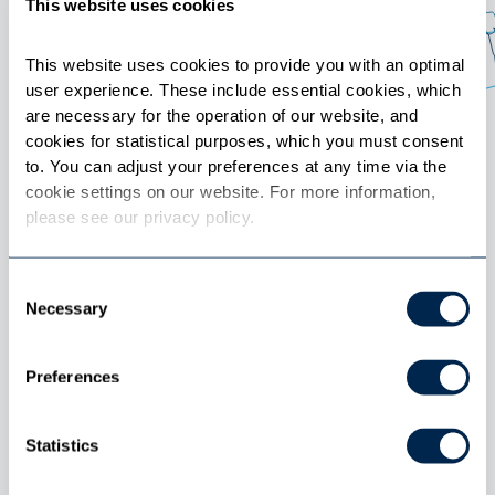
This website uses cookies
This website uses cookies to provide you with an optimal 
user experience. These include essential cookies, which 
are necessary for the operation of our website, and 
cookies for statistical purposes, which you must consent 
La optimización como el motor
to. You can adjust your preferences at any time via the 
de la eficiencia
cookie settings on our website. For more information, 
Escenarios altamente complejos
please see our privacy policy.
calculados en cuestión de
segundos
Consent
Necessary
Selection
El potencial es considerable: con tan solo un
Preferences
ligero aumento de la eficiencia en los turnos de
vehículos y del personal, las empresas de
autobuses y de transporte ferroviario pueden
Statistics
conseguir grandes ahorros. Las soluciones de