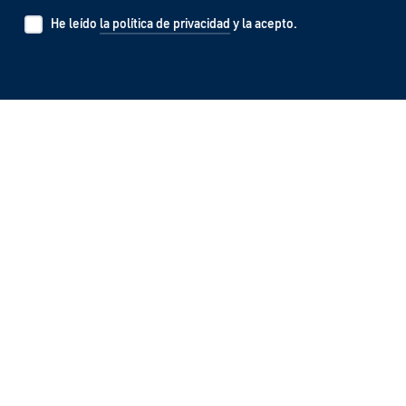
He leído
la política de privacidad
y la acepto.
Visítenos en:
Contacto
Aviso legal
Política de privacidad
Configuración de cookies