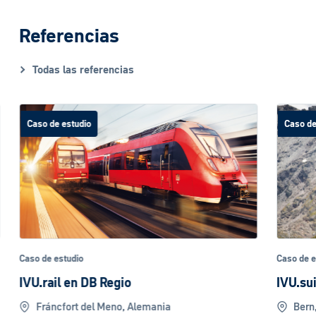
Referencias
Todas las referencias
Caso de estudio
Caso de
Caso de estudio
Caso de e
IVU.suite en PostAuto
IVU.rai
Bern, Suiza
Roma,