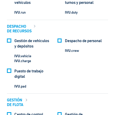
vehículos
turnos y personal
IVU
.run
IVU
.duty
DESPACHO
DE RECURSOS
Gestión de vehículos
Despacho de personal
y depósitos
IVU
.crew
IVU
.vehicle
IVU
.charge
Puesto de trabajo
digital
IVU
.pad
GESTIÓN
DE FLOTA
Centro de control
Gestión de