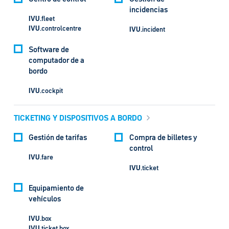
incidencias
IVU
.fleet
IVU
.controlcentre
IVU
.incident
Software de
computador de a
bordo
IVU
.cockpit
TICKETING Y DISPOSITIVOS A BORDO
Gestión de tarifas
Compra de billetes y
control
IVU
.fare
IVU
.ticket
Equipamiento de
vehículos
IVU
.box
IVU
.ticket.box