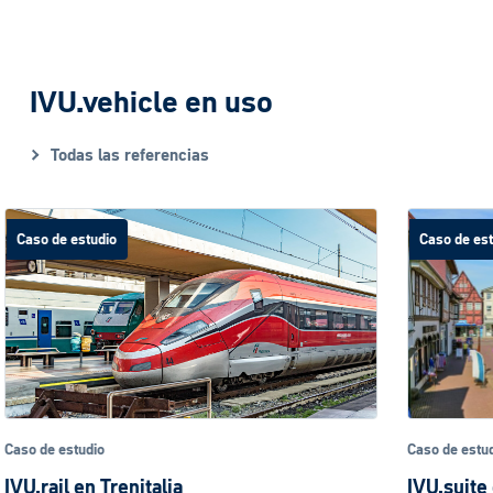
IVU.vehicle en uso
Todas las referencias
Caso de estudio
Caso de
Caso de estudio
Caso de e
IVU.suite en el Grupo Transdev
IVU.su