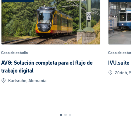
Caso de estudio
Caso de e
IVU.suite en VBZ
IVU.rai
Zúrich, Suiza
Saal