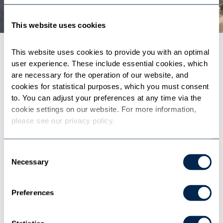
This website uses cookies
This website uses cookies to provide you with an optimal 
Despacho de personal
user experience. These include essential cookies, which 
Turnos justos
are necessary for the operation of our website, and 
cookies for statistical purposes, which you must consent 
to. You can adjust your preferences at any time via the 
La persona correcta en el lugar y el
cookie settings on our website. For more information, 
please see our privacy policy.
momento exactos: IVU.crew le asiste
durante todo el proceso de despacho del
Consent
personal y lleva a sus empleados allí
Necessary
Selection
donde se necesitan, ya sea al puesto de
conducción del autobús, a la cabina del
Preferences
maquinista del tren o a la plataforma
elevadora del taller.