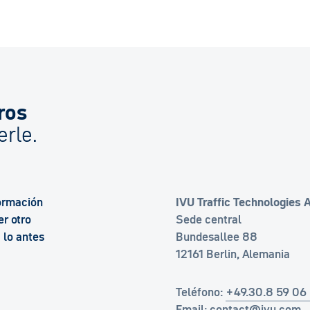
ros
rle.
formación
IVU Traffic Technologies 
er otro
Sede central
 lo antes
Bundesallee 88
12161 Berlin, Alemania
Teléfono:
+49.30.8 59 06
Email:
contact@ivu.com