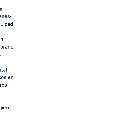
n
renes-
VU.pad
en
horario
.
ital
sos en
res
giere