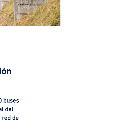
ción
0 buses
l del
a red de